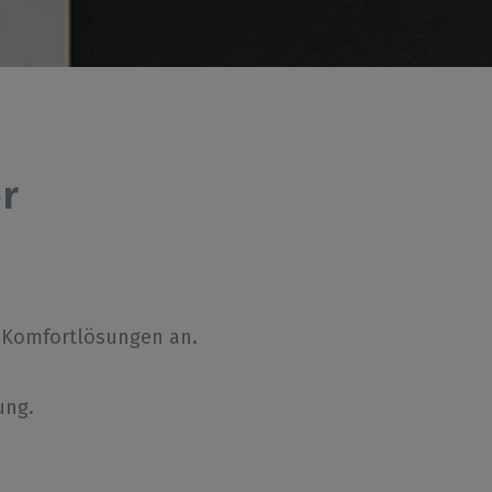
r
h Komfortlösungen an.
ung.